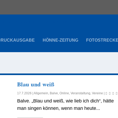
DRUCKAUSGABE
HÖNNE-ZEITUNG
FOTOSTRECK
Blau und weiß
17.7.2026
|
Allgemein
,
Balve
,
Online
,
Veranstaltung
,
Vereine
|
Balve. „Blau und weiß, wie lieb ich dich“, hätte
man singen können, wenn man heute...