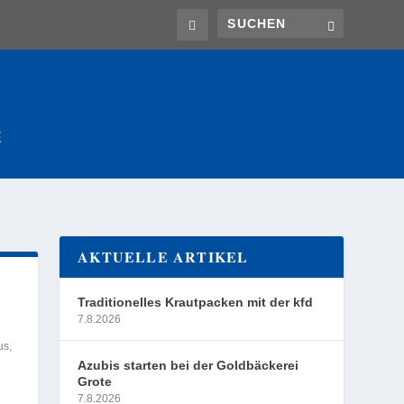
E
AKTUELLE ARTIKEL
Traditionelles Krautpacken mit der kfd
7.8.2026
us
,
Azubis starten bei der Goldbäckerei
Grote
7.8.2026