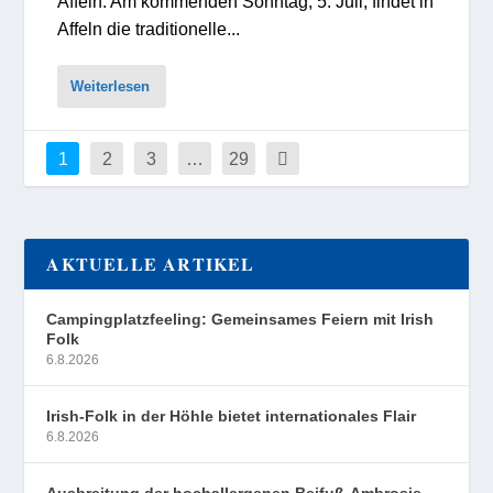
Affeln. Am kommenden Sonntag, 5. Juli, findet in
Affeln die traditionelle...
Weiterlesen
1
2
3
…
29
AKTUELLE ARTIKEL
Campingplatzfeeling: Gemeinsames Feiern mit Irish
Folk
6.8.2026
Irish-Folk in der Höhle bietet internationales Flair
6.8.2026