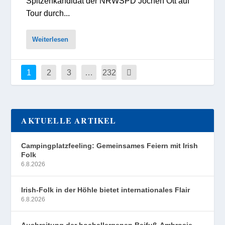
Spitzenkandidat der NRWSPD Jochen Ott auf
Tour durch...
Weiterlesen
1
2
3
…
232
AKTUELLE ARTIKEL
Campingplatzfeeling: Gemeinsames Feiern mit Irish
Folk
6.8.2026
Irish-Folk in der Höhle bietet internationales Flair
6.8.2026
Ausbreitung der hochallergenen Beifuß-Ambrosie