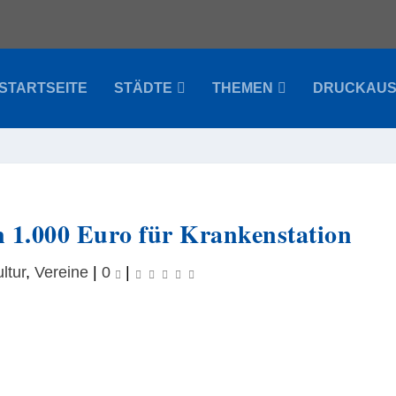
STARTSEITE
STÄDTE
THEMEN
DRUCKAU
n 1.000 Euro für Krankenstation
ltur
,
Vereine
|
0
|