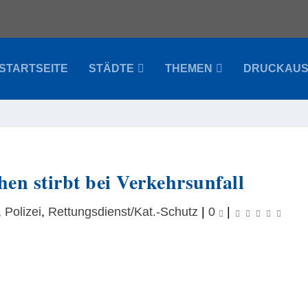
STARTSEITE
STÄDTE
THEMEN
DRUCKAU
en stirbt bei Verkehrsunfall
,
Polizei
,
Rettungsdienst/Kat.-Schutz
|
0
|