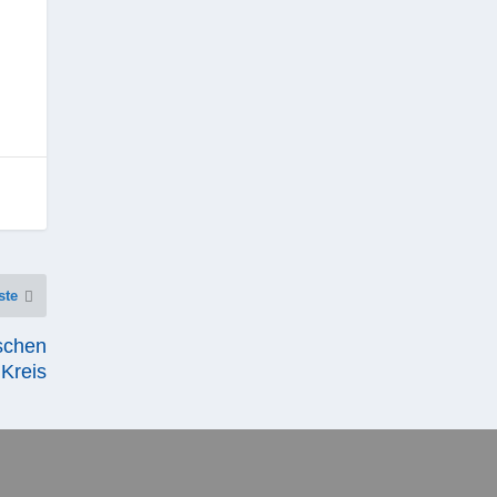
ste
schen
Kreis