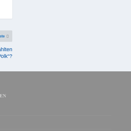
ste
hlten
Volk“?
EN