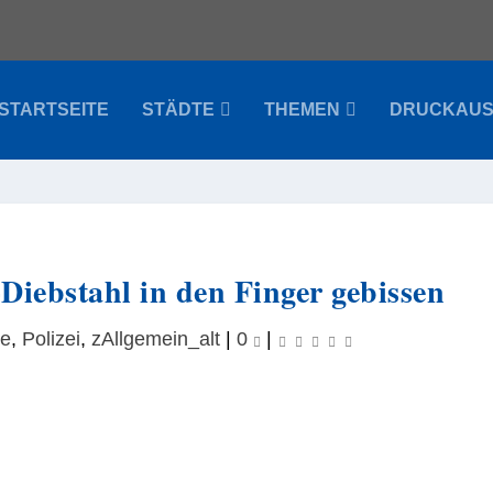
STARTSEITE
STÄDTE
THEMEN
DRUCKAU
Diebstahl in den Finger gebissen
ne
,
Polizei
,
zAllgemein_alt
|
0
|