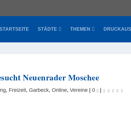
STARTSEITE
STÄDTE
THEMEN
DRUCKAU
besucht Neuenrader Moschee
ung
,
Freizeit
,
Garbeck
,
Online
,
Vereine
|
0
|