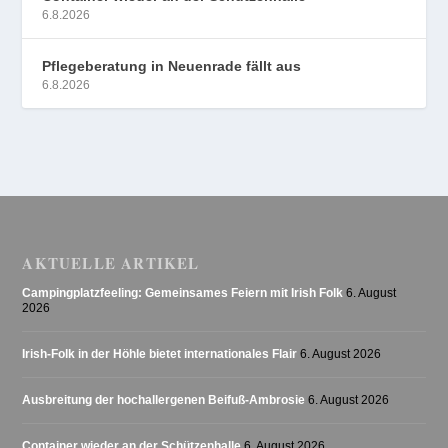
6.8.2026
Pflegeberatung in Neuenrade fällt aus
6.8.2026
AKTUELLE ARTIKEL
Campingplatzfeeling: Gemeinsames Feiern mit Irish Folk
6. August
2026
Irish-Folk in der Höhle bietet internationales Flair
6. August 2026
Ausbreitung der hochallergenen Beifuß-Ambrosie
6. August 2026
Container wieder an der Schützenhalle
6. August 2026