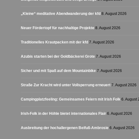
„Kleine“ meditative Abendwanderung der kfd
8. August 2026
Neuer Fördertopf für nachhaltige Projekte
8. August 2026
Traditionelles Krautpacken mit der kfd
7. August 2026
Azubis starten bei der Goldbäckerei Grote
7. August 2026
Sicher und mit Spaß auf dem Mountainbike
7. August 2026
Straße Zur Kracht wird unter Vollsperrung erneuert
7. August 2026
Campingplatzfeeling: Gemeinsames Feiern mit Irish Folk
6. August
Irish-Folk in der Höhle bietet internationales Flair
6. August 2026
Ausbreitung der hochallergenen Beifuß-Ambrosie
6. August 2026