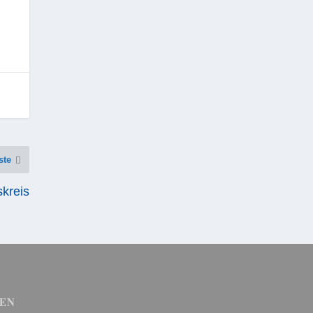
ste
kreis
EN