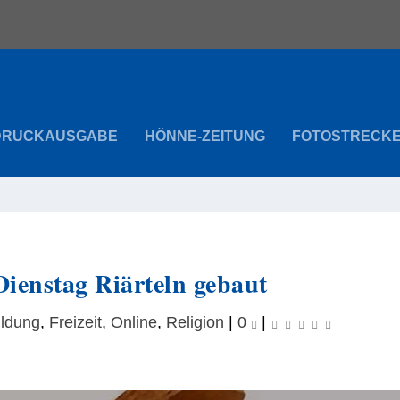
DRUCKAUSGABE
HÖNNE-ZEITUNG
FOTOSTRECK
ienstag Riärteln gebaut
ildung
,
Freizeit
,
Online
,
Religion
|
0
|