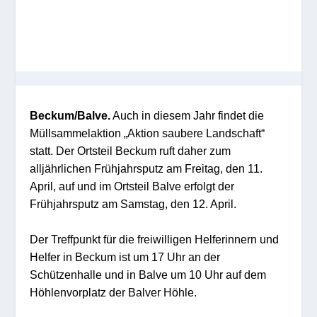
Beckum/Balve.
Auch in diesem Jahr findet die
Müllsammelaktion „Aktion saubere Landschaft“
statt.
Der Ortsteil B
eckum
ruft daher zum
alljährlichen Frühjahrsputz am
Freitag
, den 1
1
.
April, auf
und im Ortsteil Balve
erfolgt
der
Frühjahrsputz am Samstag, den 12. April.
Der Treffpunkt für die freiwilligen Helferinnern und
Helfer
in
Beckum
ist um 1
7
Uhr
an der
Schützenhalle und in Balve um 10 Uhr
auf dem
Höhlenvorplatz der
Balver
Höhle.