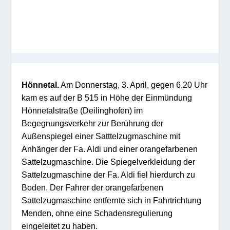
Hönnetal.
Am Donnerstag, 3. April, gegen 6.20 Uhr
kam es auf der B 515 in Höhe der Einmündung
Hönnetalstraße (Deilinghofen) im
Beg
eg
nungs
verkehr
zu
r Berü
hrung der
Außenspiegel eine
r Satttelzugmaschi
n
e mit
Anhänger der Fa.
Al
di und einer orangefarbenen
Sattelzugm
aschine.
Die
Sp
iegelv
erkle
i
du
ng
de
r
Satte
lz
ugmaschi
ne der Fa. Al
di fi
el hier
durch zu
Boden.
D
er Fahrer der orangefarbenen
Sat
telzugmaschine
en
tfernte sich
in Fahrtrichtung
Menden
, ohne eine Schadensr
egulierung
eingeleit
et zu haben
.