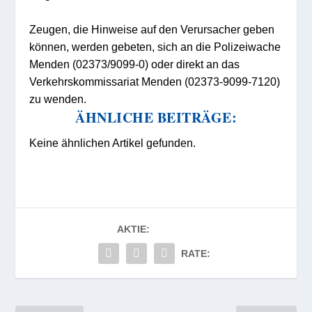
Z
eu
gen
,
die H
inweise auf den Ver
ursache
r
geben
können,
werden gebeten
,
sich an
die Polizeiwache
Menden (
0237
3/9099-0)
oder direkt an das
Verkehrskommissariat Mende
n (02373-9099-7
12
0
)
zu wenden.
ÄHNLICHE BEITRÄGE:
Keine ähnlichen Artikel gefunden.
AKTIE:
RATE: