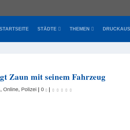
STARTSEITE
STÄDTE
THEMEN
DRUCKAU
igt Zaun mit seinem Fahrzeug
e
,
Online
,
Polizei
|
0
|