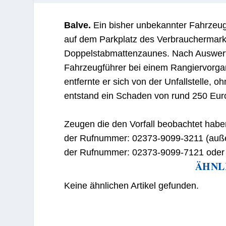
Balve.
Ein bisher unbekannter Fahrzeu
auf dem
Parkplatz des Verbrauchermar
Doppelstabmattenzau
nes
. Nach Aus
wer
Fahrzeugführer bei einem Rangiervorg
entfernte er sich von der Unfallstelle
, oh
entstand ein Schaden von rund 250 Euro
Zeugen
di
e den Vorfall beobachtet habe
der Rufnummer: 02373-9099-
321
1 (auß
der Rufnummer
:
02373-9099-
7121 ode
ÄHNL
Keine ähnlichen Artikel gefunden.