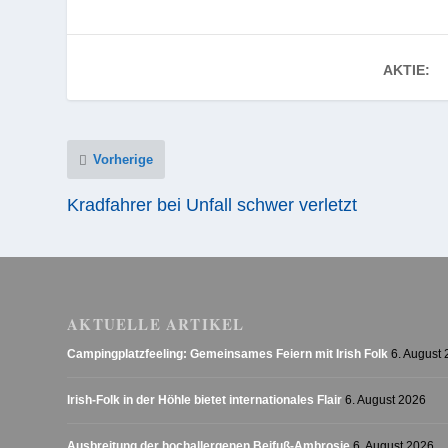
AKTIE:
Vorherige
Kradfahrer bei Unfall schwer verletzt
AKTUELLE ARTIKEL
Campingplatzfeeling: Gemeinsames Feiern mit Irish Folk
6. August
Irish-Folk in der Höhle bietet internationales Flair
6. August 2026
Ausbreitung der hochallergenen Beifuß-Ambrosie
6. August 2026