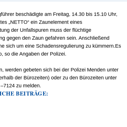
gführe
r besc
hädigte am Freitag, 14.30 bis 15.10 Uhr,
ktes
„
NE
TTO
“
ein Zaunelement eines
tung der Unfallspuren muss
der flüchtige
ang gegen den Zaun gefahren se
in. A
nschließen
d
ne sich um eine Scha
densregu
lierung zu kümmern.Es
, so die Angaben der Polizei.
n
,
werden gebeten sich bei der Polizei Menden unter
erhalb der Bürozeiten) oder
zu den Bürozeiten
unter
r
–
7124
zu melden.
ICHE BEITRÄGE: