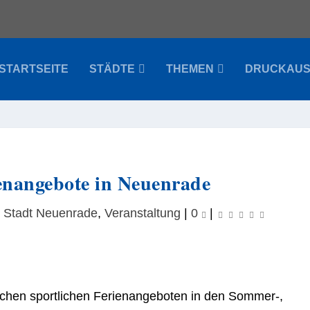
STARTSEITE
STÄDTE
THEMEN
DRUCKAU
ienangebote in Neuenrade
,
Stadt Neuenrade
,
Veranstaltung
|
0
|
ichen sportlichen Ferienangeboten in den Sommer-,