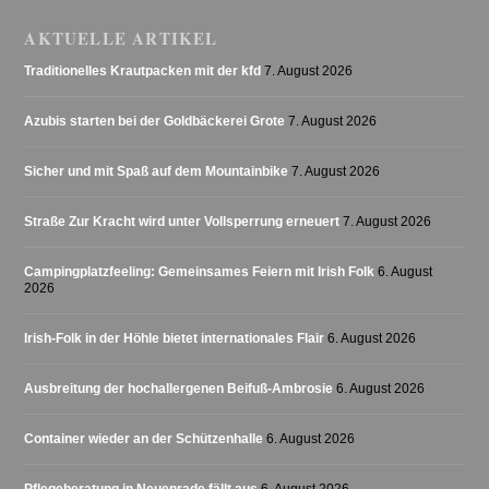
AKTUELLE ARTIKEL
Traditionelles Krautpacken mit der kfd
7. August 2026
Azubis starten bei der Goldbäckerei Grote
7. August 2026
Sicher und mit Spaß auf dem Mountainbike
7. August 2026
Straße Zur Kracht wird unter Vollsperrung erneuert
7. August 2026
Campingplatzfeeling: Gemeinsames Feiern mit Irish Folk
6. August
2026
Irish-Folk in der Höhle bietet internationales Flair
6. August 2026
Ausbreitung der hochallergenen Beifuß-Ambrosie
6. August 2026
Container wieder an der Schützenhalle
6. August 2026
Pflegeberatung in Neuenrade fällt aus
6. August 2026