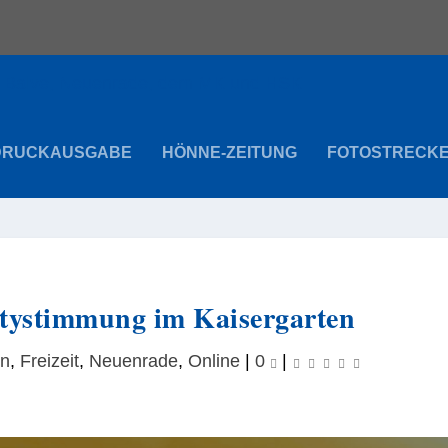
DRUCKAUSGABE
HÖNNE-ZEITUNG
FOTOSTRECK
tystimmung im Kaisergarten
in
,
Freizeit
,
Neuenrade
,
Online
|
0
|