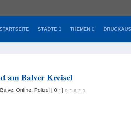
STARTSEITE
STÄDTE
THEMEN
DRUCKAU
ht am Balver Kreisel
Balve
,
Online
,
Polizei
|
0
|