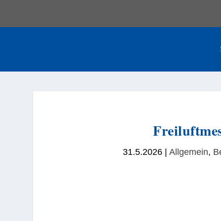
Freiluftme
31.5.2026
|
Allgemein
,
B