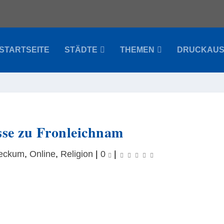
STARTSEITE
STÄDTE
THEMEN
DRUCKAU
sse zu Fronleichnam
eckum
,
Online
,
Religion
|
0
|