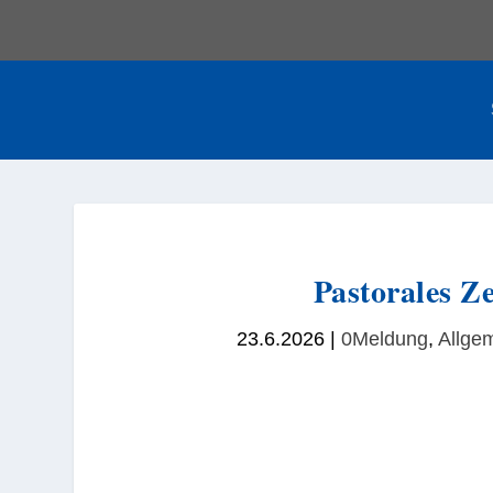
Pastorales Z
23.6.2026
|
0Meldung
,
Allge