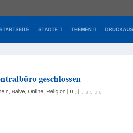
STARTSEITE
STÄDTE
THEMEN
DRUCKAU
entralbüro geschlossen
mein
,
Balve
,
Online
,
Religion
|
0
|