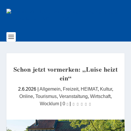
Schon jetzt vormerken: „Luise heizt
ein“
2.6.2026
|
Allgemein
,
Freizeit
,
HEIMAT
,
Kultur
,
Online
,
Tourismus
,
Veranstaltung
,
Wirtschaft
,
Wocklum
|
0
|