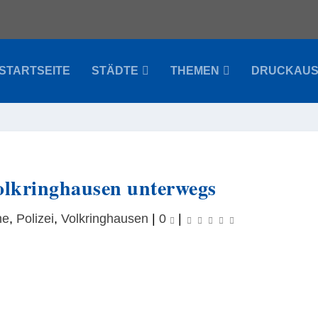
STARTSEITE
STÄDTE
THEMEN
DRUCKAU
Volkringhausen unterwegs
ne
,
Polizei
,
Volkringhausen
|
0
|