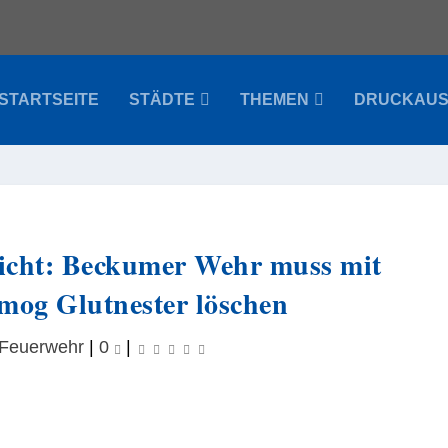
STARTSEITE
STÄDTE
THEMEN
DRUCKAU
hicht: Beckumer Wehr muss mit
og Glutnester löschen
Feuerwehr
|
0
|