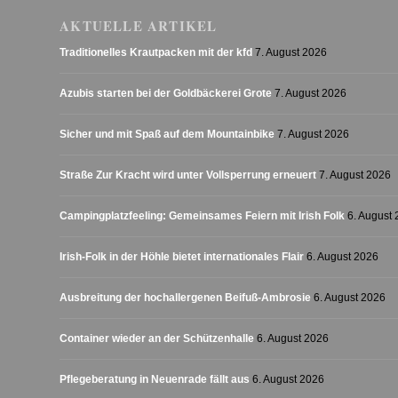
AKTUELLE ARTIKEL
Traditionelles Krautpacken mit der kfd
7. August 2026
Azubis starten bei der Goldbäckerei Grote
7. August 2026
Sicher und mit Spaß auf dem Mountainbike
7. August 2026
Straße Zur Kracht wird unter Vollsperrung erneuert
7. August 2026
Campingplatzfeeling: Gemeinsames Feiern mit Irish Folk
6. August
Irish-Folk in der Höhle bietet internationales Flair
6. August 2026
Ausbreitung der hochallergenen Beifuß-Ambrosie
6. August 2026
Container wieder an der Schützenhalle
6. August 2026
Pflegeberatung in Neuenrade fällt aus
6. August 2026