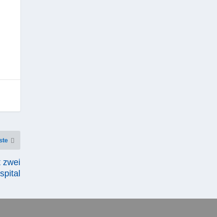
ste
t zwei
spital