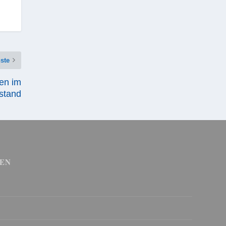
ste
ten im
estand
EN