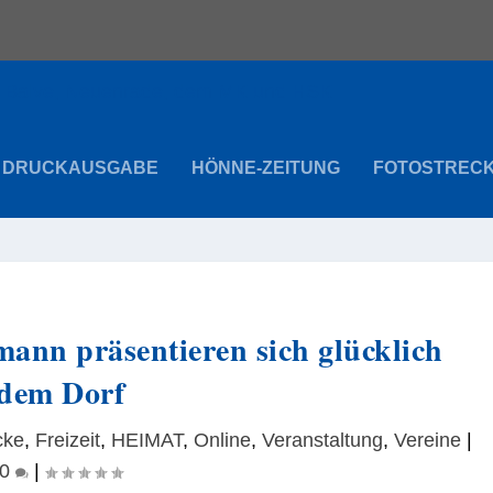
DRUCKAUSGABE
HÖNNE-ZEITUNG
FOTOSTREC
ann präsentieren sich glücklich
dem Dorf
cke
,
Freizeit
,
HEIMAT
,
Online
,
Veranstaltung
,
Vereine
|
0
|