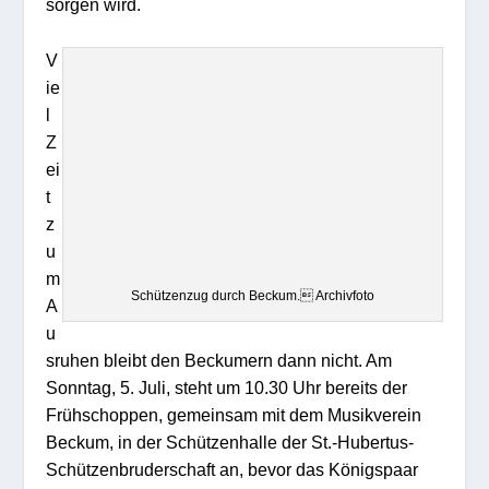
sorgen wird.
V
ie
l
Z
ei
t
z
u
m
Schützenzug durch Beckum. Archivfoto
A
u
sruhen bleibt den Beckumern dann nicht. Am
Sonntag, 5. Juli, steht um 10.30 Uhr bereits der
Frühschoppen, gemeinsam mit dem Musikverein
Beckum, in der Schützenhalle der St.-Hubertus-
Schützenbruderschaft an, bevor das Königspaar