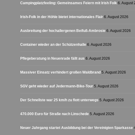
Campingplatzfeeling: Gemeinsames Feiern mit Irish Folk
6. August
Irish-Folk in der Höhle bietet internationales Flair
6. August 2026
Ausbreitung der hochallergenen Beifuß-Ambrosie
6. August 2026
Container wieder an der Schützenhalle
6. August 2026
Pflegeberatung in Neuenrade fällt aus
6. August 2026
Massiver Einsatz verhindert großen Waldbrand
5. August 2026
SGV geht wieder auf Jedermann-Bike-Tour
5. August 2026
Der Schnellste war 25 km/h zu flott unterwegs
5. August 2026
470.000 Euro für Straße nach Linschede
5. August 2026
Neuer Jahrgang startet Ausbildung bei der Vereinigten Sparkasse