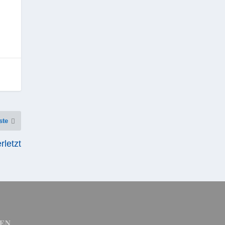
ste
rletzt
EN