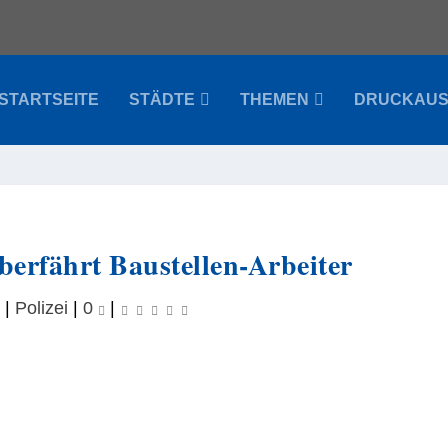
STARTSEITE
STÄDTE
THEMEN
DRUCKAU
berfährt Baustellen-Arbeiter
|
Polizei
|
0
|