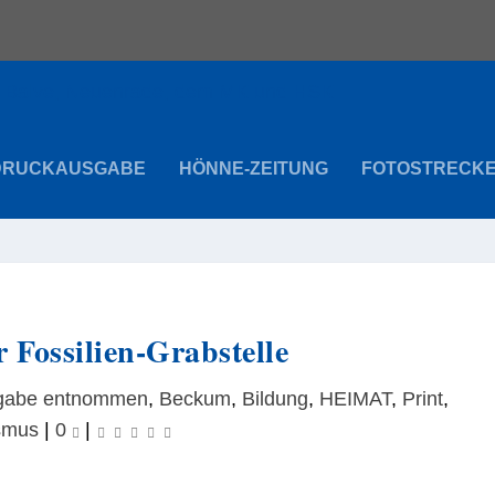
DRUCKAUSGABE
HÖNNE-ZEITUNG
FOTOSTRECK
 Fossilien-Grabstelle
sgabe entnommen
,
Beckum
,
Bildung
,
HEIMAT
,
Print
,
smus
|
0
|