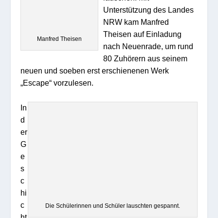
Unterstützung des Landes
NRW kam Manfred
Theisen auf Einladung
Manfred Theisen
nach Neuenrade, um rund
80 Zuhörern aus seinem
neuen und soeben erst erschienenen Werk
„Escape“ vorzulesen.
In
d
er
G
e
s
c
hi
c
Die Schülerinnen und Schüler lauschten gespannt.
ht