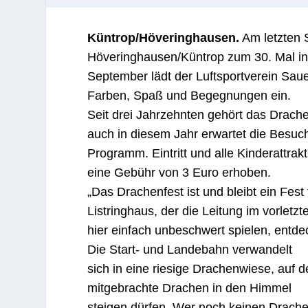
Küntrop/Höveringhausen.
Am letzten 
Höve­ringhausen/Küntrop zum 30. Mal in
September lädt der Luft­sportverein Sa
Farben, Spaß und Begegnungen ein.
Seit drei Jahrzehnten gehört das Drache
auch in diesem Jahr erwartet die Besu
Programm. Eintritt und alle Kinderattrakt
eine Gebühr von 3 Euro erhoben.
„Das Drachenfest ist und bleibt ein Fest
Listringhaus, der die Leitung im vorletz
hier einfach unbeschwert spielen, entd
Die Start- und Landebahn verwandelt
sich in eine riesige Drachenwiese, auf d
mitgebrachte Drachen in den Himmel
steigen dürfen. Wer noch keinen Drach