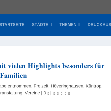
STARTSEITE
STÄDTE
THEMEN
DRUCKAU
it vielen Highlights besonders für
Familien
gabe entnommen
,
Freizeit
,
Höveringhausen
,
Küntrop
,
ranstaltung
,
Vereine
|
0
|