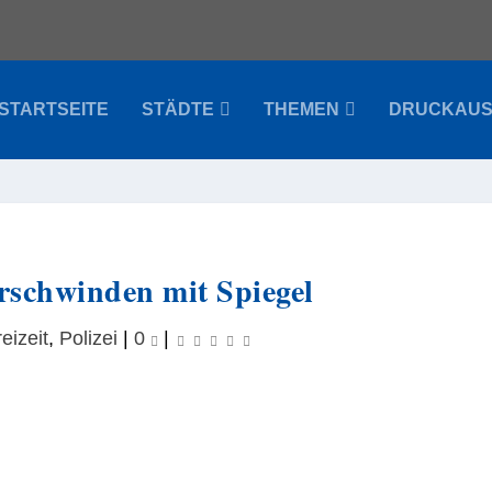
STARTSEITE
STÄDTE
THEMEN
DRUCKAU
rschwinden mit Spiegel
eizeit
,
Polizei
|
0
|