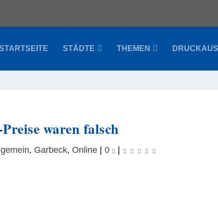
STARTSEITE
STÄDTE
THEMEN
DRUCKAU
Preise waren falsch
lgemein
,
Garbeck
,
Online
|
0
|