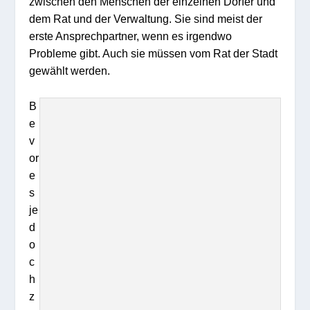
zwischen den Menschen der einzelnen Dörfer und
dem Rat und der Verwaltung. Sie sind meist der
erste Ansprechpartner, wenn es irgendwo
Probleme gibt. Auch sie müssen vom Rat der Stadt
gewählt werden.
B
e
v
or
e
s
je
d
o
c
h
z