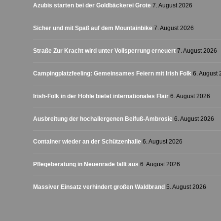
Azubis starten bei der Goldbäckerei Grote
7. August 2026
Sicher und mit Spaß auf dem Mountainbike
7. August 2026
Straße Zur Kracht wird unter Vollsperrung erneuert
7. August 2026
Campingplatzfeeling: Gemeinsames Feiern mit Irish Folk
6. August
Irish-Folk in der Höhle bietet internationales Flair
6. August 2026
Ausbreitung der hochallergenen Beifuß-Ambrosie
6. August 2026
Container wieder an der Schützenhalle
6. August 2026
Pflegeberatung in Neuenrade fällt aus
6. August 2026
Massiver Einsatz verhindert großen Waldbrand
5. August 2026