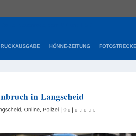
DRUCKAUSGABE
HÖNNE-ZEITUNG
FOTOSTRECK
inbruch in Langscheid
ngscheid
,
Online
,
Polizei
|
0
|