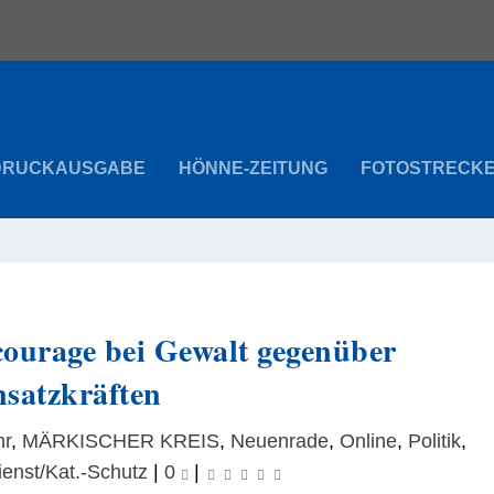
DRUCKAUSGABE
HÖNNE-ZEITUNG
FOTOSTRECK
courage bei Gewalt gegenüber
nsatzkräften
hr
,
MÄRKISCHER KREIS
,
Neuenrade
,
Online
,
Politik
,
ienst/Kat.-Schutz
|
0
|