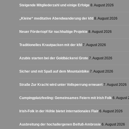
Steigende Mitgliederzahl und einige Erfolge
8. August 2026
„Kleine“ meditative Abendwanderung der kfd
8. August 2026
Neuer Fördertopf für nachhaltige Projekte
8. August 2026
Traditionelles Krautpacken mit der kfd
7. August 2026
Azubis starten bei der Goldbäckerei Grote
7. August 2026
Sicher und mit Spaß auf dem Mountainbike
7. August 2026
Straße Zur Kracht wird unter Vollsperrung erneuert
7. August 2026
Campingplatzfeeling: Gemeinsames Feiern mit Irish Folk
6. August
Irish-Folk in der Höhle bietet internationales Flair
6. August 2026
Ausbreitung der hochallergenen Beifuß-Ambrosie
6. August 2026