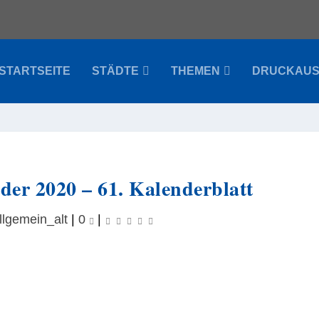
STARTSEITE
STÄDTE
THEMEN
DRUCKAU
der 2020 – 61. Kalenderblatt
llgemein_alt
|
0
|