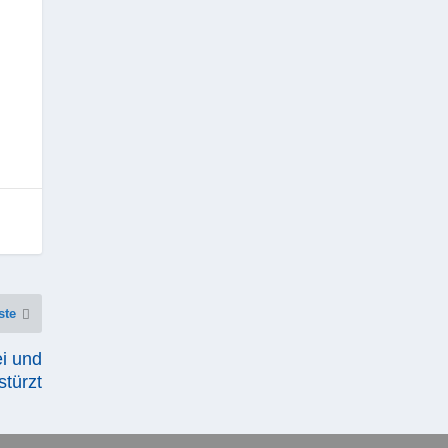
ste
ei und
stürzt