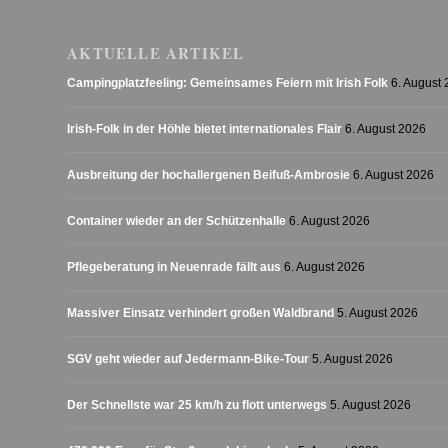
AKTUELLE ARTIKEL
Campingplatzfeeling: Gemeinsames Feiern mit Irish Folk
6. August
Irish-Folk in der Höhle bietet internationales Flair
6. August 2026
Ausbreitung der hochallergenen Beifuß-Ambrosie
6. August 2026
Container wieder an der Schützenhalle
6. August 2026
Pflegeberatung in Neuenrade fällt aus
6. August 2026
Massiver Einsatz verhindert großen Waldbrand
5. August 2026
SGV geht wieder auf Jedermann-Bike-Tour
5. August 2026
Der Schnellste war 25 km/h zu flott unterwegs
5. August 2026