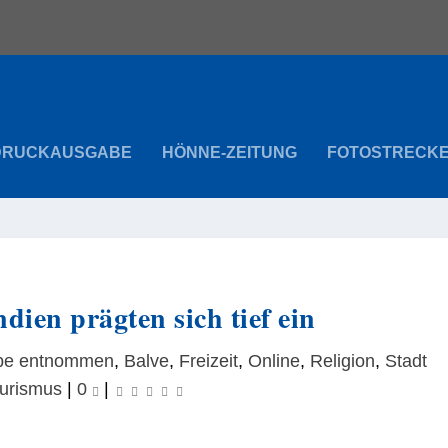
DRUCKAUSGABE
HÖNNE-ZEITUNG
FOTOSTRECK
dien prägten sich tief ein
abe entnommen
,
Balve
,
Freizeit
,
Online
,
Religion
,
Stadt
urismus
|
0
|