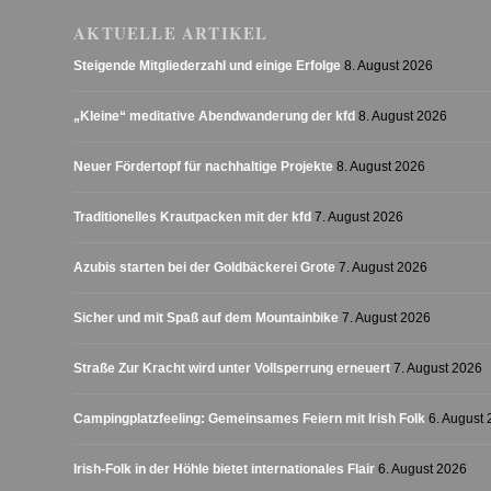
AKTUELLE ARTIKEL
Steigende Mitgliederzahl und einige Erfolge
8. August 2026
„Kleine“ meditative Abendwanderung der kfd
8. August 2026
Neuer Fördertopf für nachhaltige Projekte
8. August 2026
Traditionelles Krautpacken mit der kfd
7. August 2026
Azubis starten bei der Goldbäckerei Grote
7. August 2026
Sicher und mit Spaß auf dem Mountainbike
7. August 2026
Straße Zur Kracht wird unter Vollsperrung erneuert
7. August 2026
Campingplatzfeeling: Gemeinsames Feiern mit Irish Folk
6. August
Irish-Folk in der Höhle bietet internationales Flair
6. August 2026