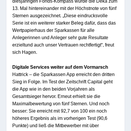
diesjährigen Fonds-Kompass
wurde die Deka zum
13. Mal hinterein
ander mi
t der Höchst
note v
on fün
f
Sternen aus
gezeich
net.
„
Dies
e eindrucksvolle
Serie ist ein weiterer starke
r
Beleg
da
für, dass
das
Wertpapierhaus
der Sparkassen
für alle
A
nlegerinnen und An
le
ger sehr gute Resultate
erzi
elt
und
auch
unser Vertrau
en re
chtfertigt
“
,
fr
eut
sich Hagen.
Digital
e Servi
ces w
eiter auf de
m
Vorma
rsch
Hattrick
–
die
Sparkas
sen App
err
ei
cht
den
dritten
Sieg
in Folge.
Im Test der Zeitschrift Capital geht
die App
wie in den
beiden Vorjahren als
Gesamtsieger hervor. Erneut erhielt sie die
Maximalbewertung von fünf Sternen. Und
noch
besser: Sie
erreicht m
i
t 92,7 von 100 ein no
ch
höheres
Ergebnis als im
vorherigen
Tes
t
(90,6
Punkte) und ließ d
ie
Mit
bewe
rb
er
mit über