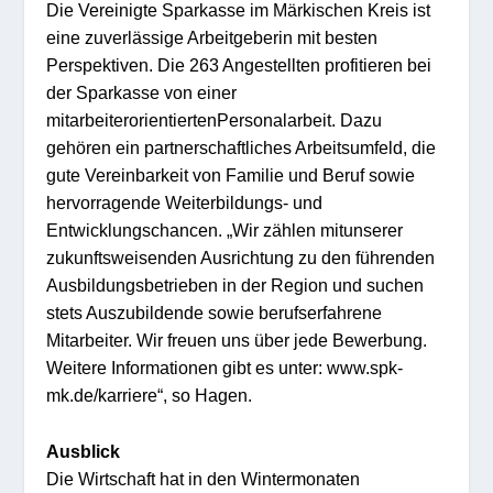
Die
Vereinigte Sparkas
se im Märk
ischen Kreis ist
eine zu
verlässige
Arbeitgeberin
mit besten
Perspektiven.
D
ie
26
3
Angestellten
profitieren bei
der Sparkasse
von eine
r
mit
arbei
terorienti
e
r
ten
Person
ala
rbeit. D
azu
gehören ein
p
art
nerschaftliches Ar
beitsumfeld,
die
gute Vereinbarke
it von Fami
lie und Beruf sow
ie
her
vorr
age
nde Weiterbi
l
dungs- und
Entwi
cklungschanc
en.
„
Wir z
ählen mi
t
unserer
zuku
nftsweisenden
Ausr
ichtung
zu den
führenden
Ausb
i
ldung
sbetr
ie
ben in der
Region
un
d
suchen
stets Auszubildende sowie berufserfahren
e
Mitarbeit
er
. Wir
freuen uns über
jede B
e
w
erbung.
Weitere Informationen
g
ib
t
es
unte
r
:
www.spk-
mk.de/karriere
“
, so
Hagen.
Au
sblick
Die Wirtsc
haft
hat in den
Wintermo
naten