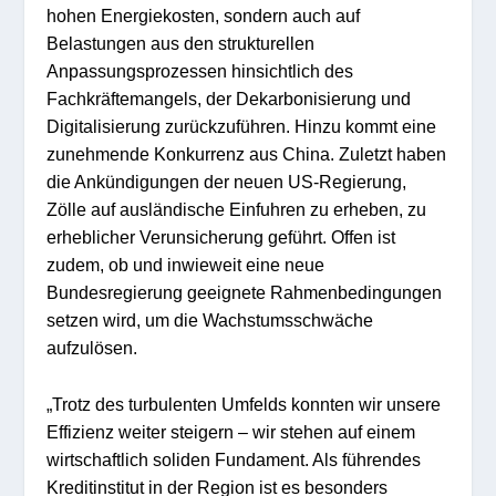
hohen Energiekosten
, son
dern auch auf
Belastungen aus den strukturellen
Anpa
ssu
ngs
pr
ozessen hinsichtlic
h de
s
Fachkräftemangels, der Dekarbon
isierung
und
Digitalisierung
zurückzuführen. Hinzu
kommt eine
zunehmende K
o
nku
rre
n
z aus China
. Zuletzt
haben
die Ankündigungen der neu
en
US-Regierung,
Zölle auf
ausländische Einfuhren zu erh
eben, zu
erheblicher Verunsic
herung
geführt.
Offen
ist
zudem, ob und in
wieweit eine neue
Bundesregierung ge
eignete
Rahmenbe
dingungen
setzen
w
ird
, um
die Wachstumsschwäche
aufzulösen.
„
Trotz des turbulenten Umfelds konnten wir unsere
Effi
zienz weiter steigern
–
wir
steh
en
auf einem
wirtschaftlich soliden Fundament
.
A
ls
führende
s
Kreditinstitut
in der Region ist
es
be
sonder
s