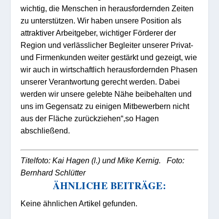
w
icht
i
g
,
die Mensc
h
en in h
erausfordernden Zeiten
zu unterstützen
.
Wir
haben unsere
Pos
ition als
attraktiver Arbeitgeber
,
wichtiger F
örderer der
Re
gion
und verlässlicher Begleiter unserer Privat-
und Firmenkunden
weiter gestä
rkt un
d gezeigt
, wie
wir auch in wirts
chaftl
ich
he
r
ausford
ernden Phasen
un
serer Verantwortung gerecht
werden
.
Dabei
werden wir unsere gelebte Nähe be
i
behalten und
uns im Gege
nsatz zu einigen M
itbewerber
n nicht
aus der Fläche zurückziehen
“
,
so
Hagen
abschließend
.
Titelfoto: Kai Hagen (l.) und Mike Kernig. Foto:
Bernhard Schlütter
ÄHNLICHE BEITRÄGE:
Keine ähnlichen Artikel gefunden.