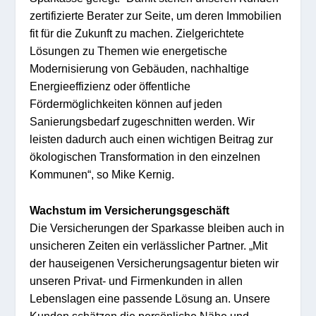
zertifizierte Berater zur Seite, um deren
Immobilien
fit für die Zukunft zu machen. Zielgerichtete
Lösungen zu Themen wie energeti
s
che
Mod
ern
isieru
ng von Gebäuden, nachhaltige
Energieeffizienz oder öffentli
che
Förder
möglichkeiten können auf jeden
Sanierungsbedarf zugeschnitten werden. Wir
leisten dadurch auch einen wichtigen Beitrag zur
ökologischen Transformation in den einzelnen
Kommunen
“,
so
Mike Kern
ig
.
Wachs
tum im
Versicherungsgeschäft
D
ie
Versicherungen
der Spa
rkasse
bleib
en
au
ch in
uns
icheren Zeiten
ein verlässlicher Partner.
„
Mit
der hauseigenen Versicherun
gsage
ntur b
ieten wir
unseren
Privat- und Firmenkunden
in allen
Lebenslagen
ei
n
e passende Lösung an.
Unsere
Kun
den schä
tze
n
d
ie
persönli
che
Nähe
und