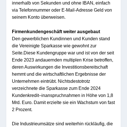
i
nnerhalb von Sekunden
und
oh
ne IB
AN
,
einfa
ch
via T
elefonnumme
r oder
E-Mail-Adresse
Geld
von
seinem Kon
to übe
rweis
e
n.
Fi
r
menkun
dengeschäft
weiter ausgebau
t
Den g
ewerblichen Kundinnen und Kunden stand
die
Vereinigte
Sparkasse
wie gewohnt zur
Seite.
D
iese Kundengruppe war
und ist
von der seit
Ende
202
3 andauernden
mult
iplen Krise betroffen,
deren Auswirkungen die Investitionsber
eits
chaft
hemmt
und die wirtschaftlichen Ergebnisse der
Unt
er
nehmen
eintrübt
.
Nichtsdest
otrotz
verzeichnete
die Sparkasse
zum Ende 2024
Kundenkredit
–
inanspr
uch
na
hmen
in Höhe von
1
,
8
Mrd. E
uro. Da
mit erz
ielte si
e ein Wachst
um von
fast
2
Prozent.
Die Industrieu
msätze sind
weiterhin rückläufig, die