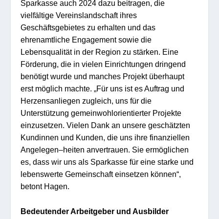
Sparkasse auch 2024 dazu beitragen, die
vielfältige
Vereinslandschaft
ihres
Geschäftsgebietes zu erhalten und das
ehrenam
tliche Enga
gem
ent sow
ie d
ie
L
ebensqualität in der Region zu stärken
.
E
ine
Förderung, die in vielen Einrichtungen dringend
benötigt
wurde und manches Projekt überhaupt
erst möglich machte
.
„
Für uns ist es Auftrag und
Her
zensanliegen zugleich,
uns
für
die
U
nter
s
tü
tzun
g
ge
meinwoh
lor
ient
i
erter Projekt
e
einzuse
t
zen.
Vielen Dank an unsere geschätzten
Kundinnen und Kunden, die uns
ihre finanziellen
Angelegen
–
heiten anvertrauen
.
Sie
ermöglichen
es
, dass wir
uns als
Sparkasse
fü
r e
ine starke und
lebenswerte G
e
meinschaft
einse
tzen
können
“
,
beton
t
Hagen
.
Bedeutender A
rbeitgeber und Aus
bilder