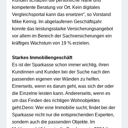
kompete
n
te
Beratung
vor Ort
.
Kein digitales
Vergle
ichsp
ortal kann
das ersetzen
“
,
so Vorsta
nd
Mike Kernig
.
Im
abgelaufenen Geschäftsjahr
konnte d
as leistungsstarke Versicherungsangebot
vor allem im Bereich der
Sachver
sicher
ungen
ein
kr
äftige
s Wachstum
von
19
%
erzi
elen.
S
tarkes Immobili
en
gesch
äft
E
s
ist
der Sparkasse
schon
immer wichtig, ihren
Kundinnen und Kunden bei der Suche nach den
passenden eigenen vier Wänden zu helfen
.
Einerseits, wenn es darum geht, was sich der oder
die Einzelne leisten
kann. A
nde
rerseit
s,
wenn es
um das Finden des richtigen Wohnobjektes
geht.
Denn: Wer eine Immobilie sucht, findet bei der
Sparkasse
nicht nur die entsprechenden Exper
ten
,
sondern auch die passenden Objekte. Im