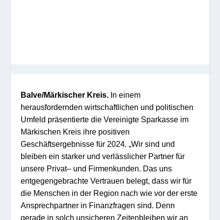
Balve/Märkischer Kreis.
In ei
nem
herausforde
r
nden wir
tschaftlichen
und po
lit
ischen
Umf
eld präsentierte d
ie Vereinigte Sparkasse im
Märkischen Kreis
i
hr
e p
o
si
tiven
Geschäfts
ergebnisse für 2024
.
„
W
ir sin
d un
d
b
leiben ein s
tar
ker und verlässlicher Partner für
unsere Privat
– und Firmenkunden
.
Das
un
s
ent
gegen
ge
b
rachte
Vertr
aue
n belegt, dass wir
für
die
Menschen
in
der Region
nach wie vor der erste
Ansprech
partner in
Finanz
fragen
sind. Denn
gera
de in solch unsicheren Zei
ten
blei
b
en wir an