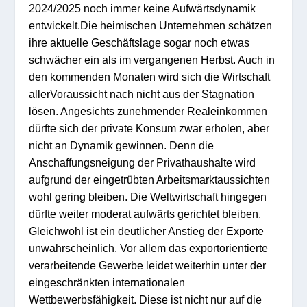
2
024/
2025
no
ch immer
kei
ne Aufwärtsdynamik
entwickelt.
Die heimischen Unternehmen schätzen
ihre aktuelle Geschäftsla
ge sogar
noch etwas
schwächer ein
als im vergangenen Herb
st. Auch in
den kommenden Monaten w
ird sich
die
Wirtschaft
aller
Voraussicht nach nicht
aus de
r
Stagnation
lösen.
Angesichts zuneh
mender R
e
al
einkommen
dürfte
sich
der private Konsum zwar
e
rholen, aber
nicht a
n Dynamik ge
winnen. D
enn
die
Anschaffungsneigung der P
r
iva
thaushalte
wird
aufgrund
der eingetrüb
ten Arbeitsmarkt
aussichten
wohl
gering b
leiben
.
Die Weltwir
tschaft
hingegen
dürfte
weiter moderat aufwärts gerichtet
bleiben.
Gleichwohl
ist
ein
deutlicher
Anstieg der
Exporte
unwa
hrscheinlich.
Vor allem
das exportorienti
erte
v
erarbeitende Gewerbe leidet weiterhi
n unter der
eingeschränkten i
nternationalen
Wett
bewe
r
b
sfähi
g
keit
.
D
iese ist nicht nur auf
die