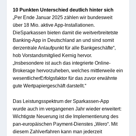
10 Punkten
Unterschied deutlich hinter sich
„
Per Ende J
anuar 2025 zählen wir
bundesweit
über 18 Mio. aktive App-Ins
tallationen.
Die
Spark
assen
bieten
damit die
weitverbreitetste
Banking-App in Deutschland
an
un
d sind som
it
der
zentrale Anla
ufpunkt
fü
r
alle
Bankgesch
äfte
“,
hob
Vor
standsmitglied Kernig
hervor.
„
Insbes
ondere ist auch das
integrierte
Online-
Bro
kerage hervo
rzuheben, we
lches mittlerweile ein
wesentlicher
Erfolgsfaktor für das zuvor erwähnte
gute Wertpapiergeschäft dar
stellt.
“
Das Leistungsspektrum der Spar
kassen-App
wurde auch im vergangenen Jahr wie
der
erweitert:
W
ichtigste Neuerung ist die Implementierung d
es
pan-europäischen Payment-Dienstes „Wero“.
Mit
diese
m Zahlverfahren kann man
jederzeit