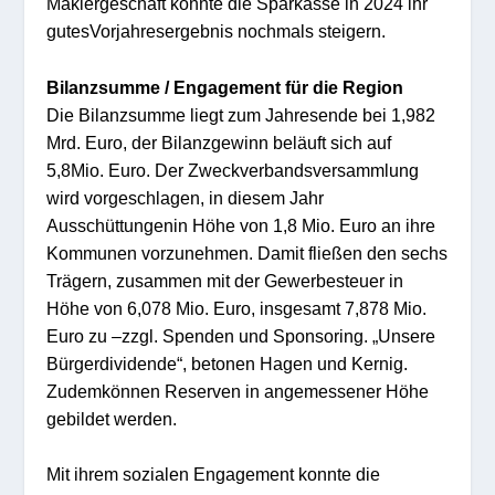
Maklergeschäft
konnte
die Sparkasse
in
20
2
4
ih
r
gutes
Vorjahres
erg
ebnis
nochmals
steigern.
Bilanzsumme / Engagem
ent für die Region
Die
Bilanzs
um
me
liegt
zum
Jahresende bei
1,9
8
2
Mrd. Euro
,
der Bilanzgewinn beläuft
sich auf
5,8
Mio
. Euro.
D
er Zweckverbandsversammlung
w
ird
vorgesch
lagen
,
i
n diesem Ja
h
r
Au
sschütt
un
gen
i
n Höhe von
1,8
Mio.
E
uro
an ihre
Kommunen vor
zu
nehmen. Damit fl
ießen
den sechs
Trägern, zusammen mit der
Gewerbesteuer
in
Höhe
von
6
,
078
Mio.
Eu
ro
,
insgesamt
7
,
878
Mio.
Euro
zu
–
zzgl.
Sp
ende
n
und
Spon
soring
.
„
Unsere
Bürgerdivid
ende
“,
beto
n
en
Hagen
und
Ker
nig.
Zudem
können
Re
s
e
rven in angemessener Höhe
gebildet werden.
Mit
ihrem
sozialen Engagement konnte d
ie