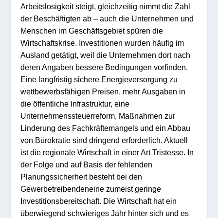
Arbeitslosigkeit s
teigt
,
g
leichzei
tig nimm
t
die Zahl
der Beschäftigten
ab – auch die Unternehmen und
Menschen i
m
Ges
chäftsgebiet spüren die
Wirtschaftskri
se.
Investitionen w
urden häu
fig i
m
Ausland getätigt, weil d
ie Untern
ehmen dort
nach
deren Angaben bessere Bedingungen vorfinden
.
Eine
langfristig sichere Energieversorgung zu
wettbewerbsfähigen Prei
sen, mehr A
u
sgaben in
die öffentliche Infrastru
ktur, ei
ne
Unternehmenssteuerreform, Maßnahmen zur
Linderung
des Fachkräftemangels und ein
Abbau
von Bürokratie
sind
dringend erforderlich.
Aktuell
ist
die regionale Wirtschaft in einer Art Tristesse. In
der
Folge und
a
uf Basis der fehlenden
Planungssicher
heit be
s
teh
t
bei den
Gewerbetreibenden
eine
zumeist
geringe
Investitions
b
ereit
schaft.
Die Wirtschaft hat ein
überwiegend schwieriges Jahr hinter sich und es