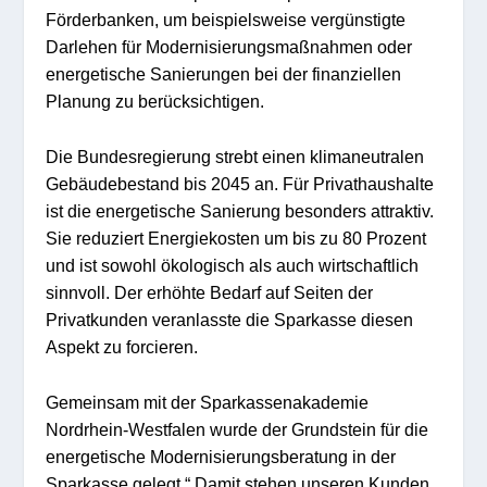
Förderbanken, um beispielsweise vergünstig
t
e
Darlehen für
M
odernis
ier
ungs
ma
ßnahmen oder
energetische Sanierungen bei der finanziellen
Planung zu ber
ücksichtige
n.
Die Bundesregierung strebt einen klimaneutralen
Gebäudebestand bis 2045 an. Für Privathaushalte
ist die energetische Sanierung besonders attraktiv.
Sie
reduzie
rt
Energi
ekosten um bis zu 80 Prozent
und ist sowohl ökologisch als
auch wirtschaf
tlich
sinnvoll. Der erhöhte Bedarf auf Seiten der
Privatkunden veranlasst
e
die Sparkasse diesen
Aspekt zu forcieren.
Gemeinsam mit der Sparkassenakademie
Nordrhein-
W
estfale
n w
urde d
er Grundstein für die
energetische Modernisierungsberatung
in der
Sparkas
se gelegt.“ Damit stehen unseren Kunden