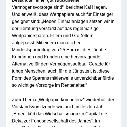
Bes
tandte
il e
iner gut strukturierten
Vermögensvorsorge sind“,
ber
ichtet
Kai Hagen.
Und
er
weiß, dass Wertpapiere auch für Einsteiger
geeignet sind:
„Neben Einmalanlagen setzen wir in
der Beratung verstärkt auf das regelmäßige
Wertpapiersparen.
E
ltern und Großeltern
auf
gepa
ss
t:
Mit einem monat
lichen
Min
destsparbeitrag von 25
Euro
ist dies für alle
Kundinnen und Kunden eine
her
vorragende
Alternative
für den Vermögensaufbau
.
Ger
ade für
junge Menschen
,
a
u
ch für die Jüngsten
,
ist diese
Form des Sparens
mittlerweile
unverzichtbar
für
die
so wichtige Vorsorge im Rentenalter
.“
Zum T
hema
„
Wertpap
ierkom
petenz
“
w
iederholt
der
Vorstandsvorsitzende
wie auch
im
le
tz
ten Jahr
:
„
Erneut
kürt das Wi
rts
cha
f
t
smagazin
Capital
die
Dek
a zur Fondsgesellschaft des Jahre
s
“
.
Im