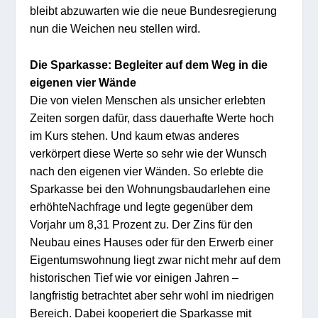
bleibt abzuwarten wie
die
neue Bundesregierung
nun
die Weichen neu stellen wird.
Die
Sparkasse: Begleiter auf
dem Weg in
die
eigenen vier Wän
de
Die von v
ielen Menschen als unsicher erlebten
Zeiten sorgen dafür, dass dauerhafte Werte hoch
im Kurs stehen. Und kaum etwas and
eres
verkör
p
ert d
iese Werte so sehr wie der Wunsch
nach den eigenen vier Wänden. So erlebte d
ie
Sparkasse
bei den
Wohnungsbaudarlehen
ein
e
erhöhte
Nachf
rage
und legte gegenüber dem
Vorjahr
um 8,31
Prozent
zu. Der Zins für den
Neubau eines Hauses oder für d
en E
rwerb e
i
ner
E
igentumswohnung liegt zwar nicht mehr auf dem
historischen Tief wie vor eini
gen Jahr
en –
langfristig betrachtet aber
sehr wohl
im niedrigen
Bereich. Dabei kooperiert die Sparkasse mit