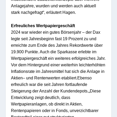
Anlagejahre, wurden
und werden au
ch a
ktue
ll
stark nachgefragt
“
, erläutert Hagen.
Erfreuliches Wertpapiergeschäft
2024 war
wieder
ein gutes Börsenjahr – der Dax
legte seit Jahresbegi
nn fas
t 19
Prozent
zu und
erreich
te zum
Ende des Jahres Rekordwerte über
19.900 Punkte. Auch die Sparkasse
erlebte im
Wertpa
piergeschäft ein weiteres erfolgreiches Jahr
.
V
or dem Hintergrund einer weiterhin
leicht
erhöhten
Inflation
srate im Jah
resmittel
hat sich
die Anlage i
n
Aktien
– un
d Rentenwerten etabliert.
E
benso
e
r
freulich war die
seit Jahren
fortlaufende
Steigerung der
Anzahl
der Kundendepots.
„Diese
Entwicklung zeigt deutlich, dass
Wertpapieranlag
en, ob direkt in Aktien,
Rentenpapieren oder in Fonds, unver
zichtbarer