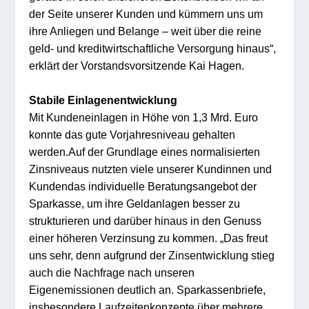
der S
eite unserer Kund
en
und
kümmern uns um
ihr
e An
liegen und Belange
–
w
eit
über
die reine
geld- und kreditwirtschaftliche Versorgung
hina
us
“
,
erklärt
der
Vorsta
ndsvorsitz
ende Ka
i
Ha
g
en.
Stabile Einlagenentwicklung
Mit
Kundeneinlagen
in Höhe vo
n
1,3 Mrd.
E
u
ro
konnte das
gute Vorjahresniveau geh
al
ten
werden.
Auf der Grundlage eines normalisierten
Zinsniveaus nutzten viele unserer Kundinnen
und
Kunden
das
individuelle
Ber
atu
ng
sangebot
der
Sparkasse
, um ihre Geldanla
gen
besser zu
strukturieren und darüber
hina
us
in den Genuss
einer höheren Verzinsung
zu kommen.
„
Das freut
uns sehr, denn
a
ufgrund der
Zins
entwicklung stieg
auch
die
Nachfrage
nach
unseren
Eigen
e
m
issionen
de
utl
ich
an
.
Spa
r
ka
ssenbriefe,
insbesondere
Laufzeitenkonzepte über mehrere