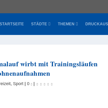
STARTSEITE
STÄDTE
THEMEN
DRUCKAU
alauf wirbt mit Trainingsläufen
ohnenaufnahmen
eizeit
,
Sport
|
0
|