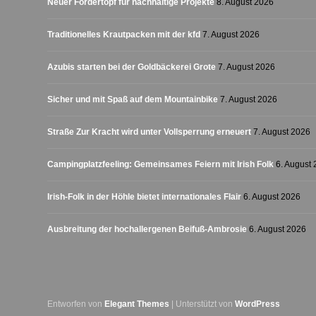
Neuer Fördertopf für nachhaltige Projekte
8. August 2026
Traditionelles Krautpacken mit der kfd
7. August 2026
Azubis starten bei der Goldbäckerei Grote
7. August 2026
Sicher und mit Spaß auf dem Mountainbike
7. August 2026
Straße Zur Kracht wird unter Vollsperrung erneuert
7. August 2026
Campingplatzfeeling: Gemeinsames Feiern mit Irish Folk
6. August
Irish-Folk in der Höhle bietet internationales Flair
6. August 2026
Ausbreitung der hochallergenen Beifuß-Ambrosie
6. August 2026
Entworfen von
Elegant Themes
| Unterstützt von
WordPress