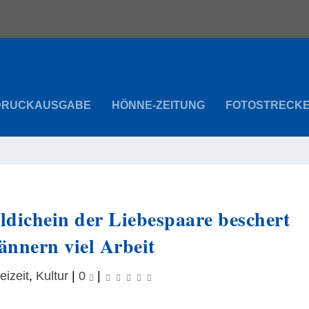
DRUCKAUSGABE
HÖNNE-ZEITUNG
FOTOSTRECK
ldichein der Liebespaare beschert
nnern viel Arbeit
eizeit
,
Kultur
|
0
|