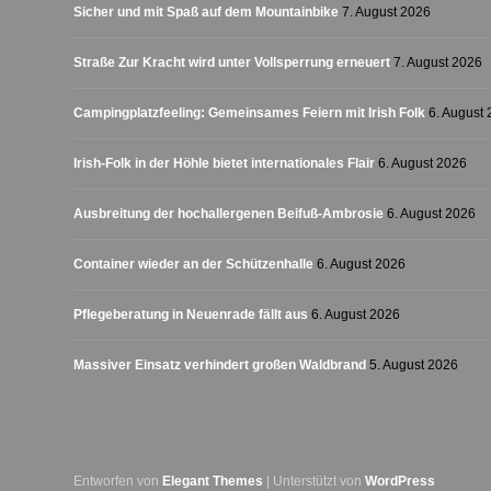
Sicher und mit Spaß auf dem Mountainbike
7. August 2026
Straße Zur Kracht wird unter Vollsperrung erneuert
7. August 2026
Campingplatzfeeling: Gemeinsames Feiern mit Irish Folk
6. August
Irish-Folk in der Höhle bietet internationales Flair
6. August 2026
Ausbreitung der hochallergenen Beifuß-Ambrosie
6. August 2026
Container wieder an der Schützenhalle
6. August 2026
Pflegeberatung in Neuenrade fällt aus
6. August 2026
Massiver Einsatz verhindert großen Waldbrand
5. August 2026
Entworfen von
Elegant Themes
| Unterstützt von
WordPress