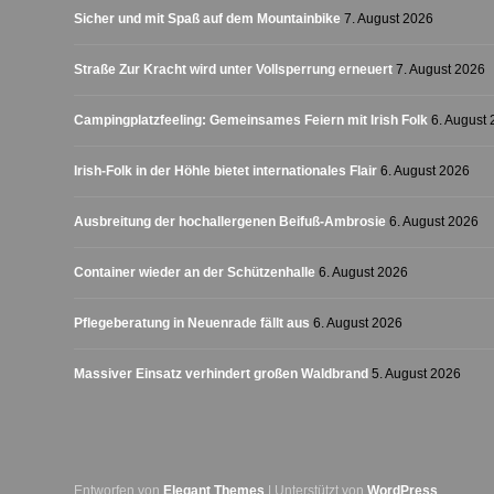
Sicher und mit Spaß auf dem Mountainbike
7. August 2026
Straße Zur Kracht wird unter Vollsperrung erneuert
7. August 2026
Campingplatzfeeling: Gemeinsames Feiern mit Irish Folk
6. August
Irish-Folk in der Höhle bietet internationales Flair
6. August 2026
Ausbreitung der hochallergenen Beifuß-Ambrosie
6. August 2026
Container wieder an der Schützenhalle
6. August 2026
Pflegeberatung in Neuenrade fällt aus
6. August 2026
Massiver Einsatz verhindert großen Waldbrand
5. August 2026
Entworfen von
Elegant Themes
| Unterstützt von
WordPress