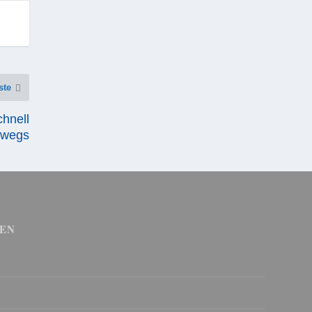
ste
hnell
rwegs
EN