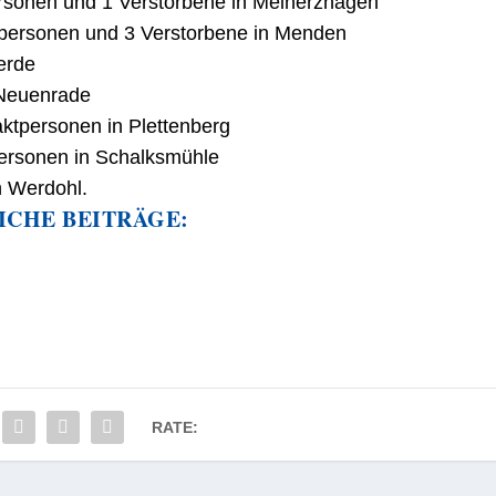
personen und 1 Verstorbene in Meinerzhagen
ktpersonen und 3 Verstorbene in Menden
erde
 Neuenrade
aktpersonen in Plettenberg
tpersonen in Schalksmühle
n Werdohl.
ICHE BEITRÄGE:
RATE: