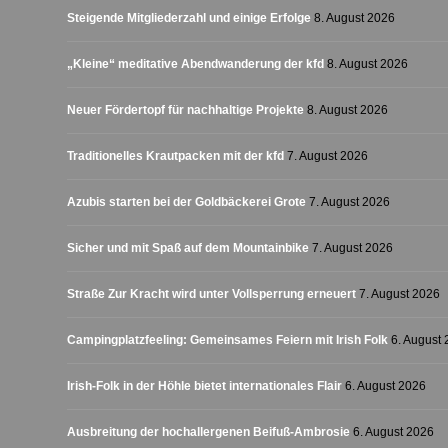
Steigende Mitgliederzahl und einige Erfolge
8. August 2026
„Kleine“ meditative Abendwanderung der kfd
8. August 2026
Neuer Fördertopf für nachhaltige Projekte
8. August 2026
Traditionelles Krautpacken mit der kfd
7. August 2026
Azubis starten bei der Goldbäckerei Grote
7. August 2026
Sicher und mit Spaß auf dem Mountainbike
7. August 2026
Straße Zur Kracht wird unter Vollsperrung erneuert
7. August 2026
Campingplatzfeeling: Gemeinsames Feiern mit Irish Folk
6. August
Irish-Folk in der Höhle bietet internationales Flair
6. August 2026
Ausbreitung der hochallergenen Beifuß-Ambrosie
6. August 2026