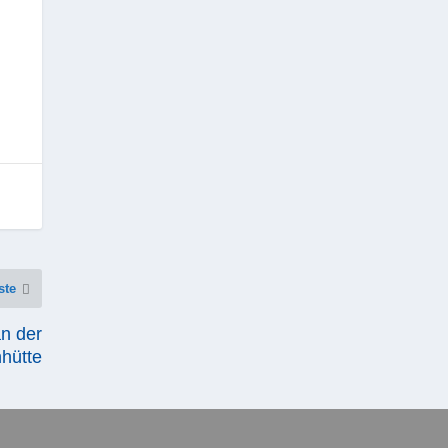
ste
an der
hütte