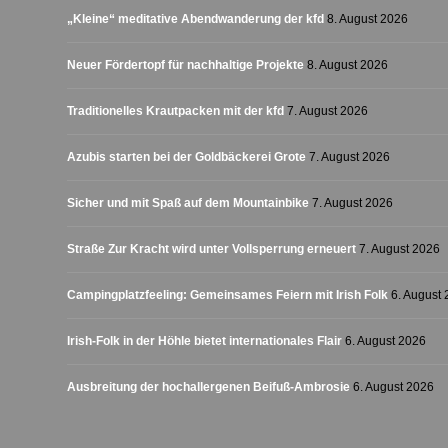
„Kleine“ meditative Abendwanderung der kfd
8. August 2026
Neuer Fördertopf für nachhaltige Projekte
8. August 2026
Traditionelles Krautpacken mit der kfd
7. August 2026
Azubis starten bei der Goldbäckerei Grote
7. August 2026
Sicher und mit Spaß auf dem Mountainbike
7. August 2026
Straße Zur Kracht wird unter Vollsperrung erneuert
7. August 2026
Campingplatzfeeling: Gemeinsames Feiern mit Irish Folk
6. August
Irish-Folk in der Höhle bietet internationales Flair
6. August 2026
Ausbreitung der hochallergenen Beifuß-Ambrosie
6. August 2026