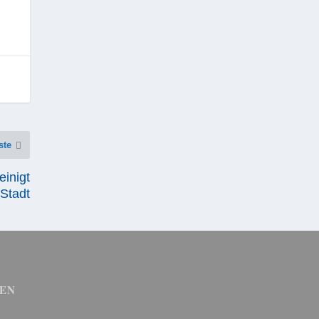
ste
inigt
Stadt
EN