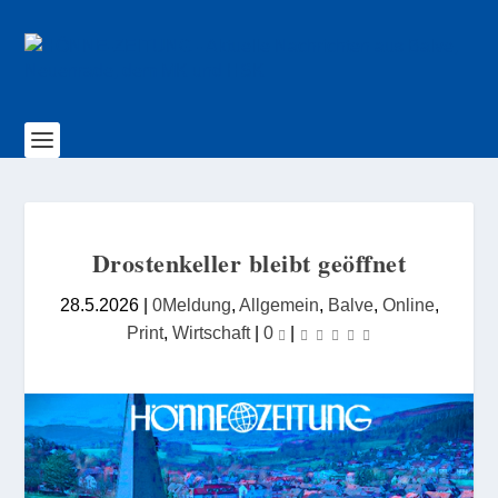
Drostenkeller bleibt geöffnet
28.5.2026
|
0Meldung
,
Allgemein
,
Balve
,
Online
,
Print
,
Wirtschaft
|
0
|