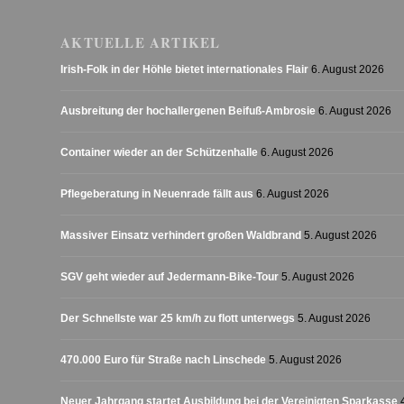
AKTUELLE ARTIKEL
Irish-Folk in der Höhle bietet internationales Flair
6. August 2026
Ausbreitung der hochallergenen Beifuß-Ambrosie
6. August 2026
Container wieder an der Schützenhalle
6. August 2026
Pflegeberatung in Neuenrade fällt aus
6. August 2026
Massiver Einsatz verhindert großen Waldbrand
5. August 2026
SGV geht wieder auf Jedermann-Bike-Tour
5. August 2026
Der Schnellste war 25 km/h zu flott unterwegs
5. August 2026
470.000 Euro für Straße nach Linschede
5. August 2026
Neuer Jahrgang startet Ausbildung bei der Vereinigten Sparkasse