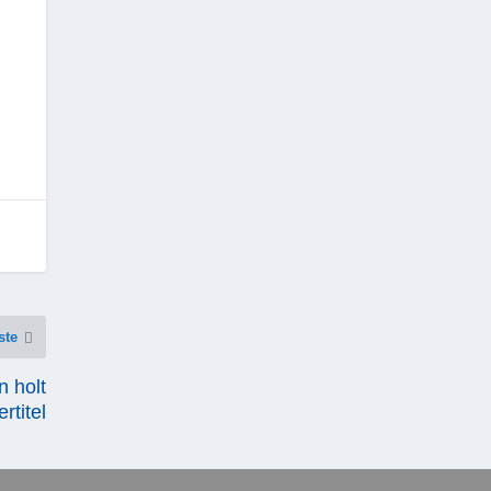
ste
 holt
rtitel