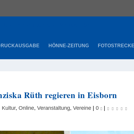
DRUCKAUSGABE
HÖNNE-ZEITUNG
FOTOSTRECK
ziska Rüth regieren in Eisborn
,
Kultur
,
Online
,
Veranstaltung
,
Vereine
|
0
|